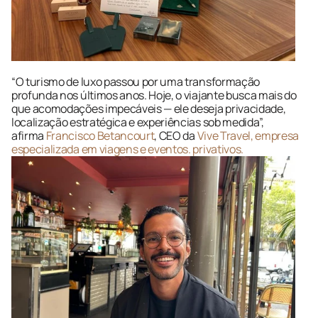
“O turismo de luxo passou por uma transformação 
profunda nos últimos anos. Hoje, o viajante busca mais do 
que acomodações impecáveis — ele deseja privacidade, 
localização estratégica e experiências sob medida”, 
afirma 
Francisco Betancourt
, CEO da 
Vive Travel, empresa 
especializada em viagens e eventos. privativos.