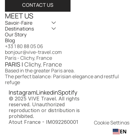
CONTACT US
MEET US
Savoir-Faire
Destinations
Our Story
Blog
+33 1 80 88 05 06
bonjour@vive-travel.com 
Paris - Clichy, France
PARIS | 
Clichy, France
Based in the greater Paris area.
The perfect balance: Parisian elegance and restful 
refuge
Instagram
Linkedin
Spotify
© 2025 VIVE Travel. All rights 
reserved. Unauthorized 
reproduction or distribution is 
prohibited.
Atout France - IM092260001
Cookie Settings
EN