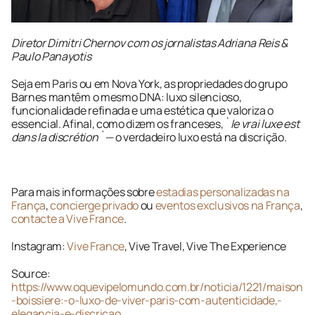
Diretor Dimitri Chernov com os jornalistas Adriana Reis & 
Paulo Panayotis
Seja em Paris ou em Nova York, as propriedades do grupo 
Barnes mantêm o mesmo DNA: luxo silencioso, 
funcionalidade refinada e uma estética que valoriza o 
essencial. Afinal, como dizem os franceses, `
le vrai luxe est 
dans la discrétion`
 — o verdadeiro luxo está na discrição.
Para mais informações sobre 
estadias personalizadas na 
França
, 
concierge privado
 ou 
eventos exclusivos na França
, 
contacte a Vive France
.
Instagram: 
Vive France
, Vive Travel, Vive The Experience
Source: 
https://www.oquevipelomundo.com.br/noticia/1221/maison
-boissiere:-o-luxo-de-viver-paris-com-autenticidade,-
elegancia-e-discricao