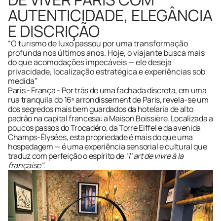
AUTENTICIDADE, ELEGÂNCIA 
E DISCRIÇÃO  
“O turismo de luxo passou por uma transformação 
profunda nos últimos anos. Hoje, o viajante busca mais 
do que acomodações impecáveis — ele deseja 
privacidade, localização estratégica e experiências sob 
medida”
Paris - França - Por trás de uma fachada discreta, em uma 
rua tranquila do 16º arrondissement de Paris, revela-se um 
dos segredos mais bem guardados da hotelaria de alto 
padrão na capital francesa: a Maison Boissière. Localizada a 
poucos passos do Trocadéro, da Torre Eiffel e da avenida 
Champs-Élysées, esta propriedade é mais do que uma 
hospedagem — é uma experiência sensorial e cultural que 
traduz com perfeição o espírito de
 "l' art de vivre à la 
française"
.